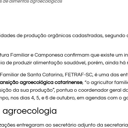
s de alimentos agroecológicos
idades de produção orgânicas cadastradas, segundo a
tura Familiar e Camponesa confirmam que existe um int
ia de produzir alimentação saudável, porém, ainda há m
a Familiar de Santa Catarina, FETRAF-SC, é uma das 
ransição agroecológica catarinense
, “o agricultor fam
nsição da sua produção”, pontua o coordenador geral da
po, nos dias 4, 5, e 6 de outubro, em agendas com o g
a agroecologia
ações entregaram ao secretário adjunto da secretaria 