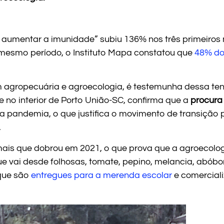
o aumentar a imunidade” subiu 136% nos três primeiro
e mesmo período, o Instituto Mapa constatou que
48% do
o em agropecuária e agroecologia, é testemunha dessa te
no interior de Porto União-SC, confirma que a
procura
da pandemia, o que justifica o movimento de transição
.
is que dobrou em 2021, o que prova que a agroecologia
ue vai desde folhosas, tomate, pepino, melancia, abóbora
 que são
entregues para a merenda escolar
e comerciali