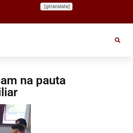
[gtranslate]
çam na pauta
liar