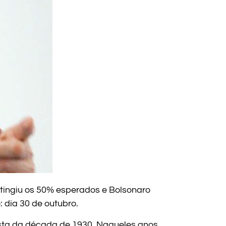
 atingiu os 50% esperados e Bolsonaro
 dia 30 de outubro.
ista da década de 1930. Naqueles anos,