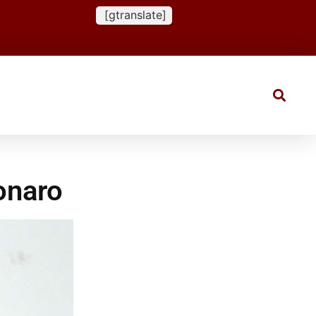
[gtranslate]
onaro