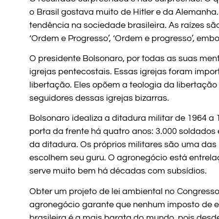
o Brasil gostava muito de Hitler e da Aleman
tendência na sociedade brasileira. As raízes sã
‘Ordem e Progresso’, ‘Ordem e progresso’, emb
O presidente Bolsonaro, por todas as suas menti
igrejas pentecostais. Essas igrejas foram imp
libertação. Eles opõem a teologia da libertação
seguidores dessas igrejas bizarras.
Bolsonaro idealiza a ditadura militar de 1964 a
porta da frente há quatro anos: 3.000 soldado
da ditadura. Os próprios militares são uma da
escolhem seu guru. O agronegócio está entrela
serve muito bem há décadas com subsídios.
Obter um projeto de lei ambiental no Congresso é
agronegócio garante que nenhum imposto de exp
brasileira é a mais barata do mundo, pois des