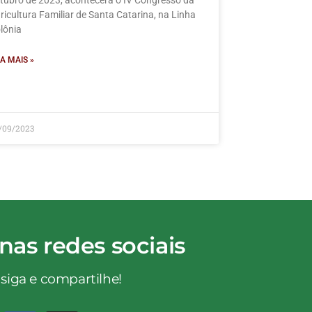
tubro de 2023, acontecerá o IV Congresso da
ricultura Familiar de Santa Catarina, na Linha
lônia
IA MAIS »
/09/2023
nas redes sociais
 siga e compartilhe!