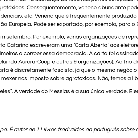
rotóxicos. Consequentemente, veneno abundante pode s
denciais, etc. Veneno que é frequentemente produzido
ião Europeia. Pode ser exportado, por exemplo, para o B
m setembro. Por exemplo, várias organizações de re
a Catarina escreveram uma ‘Carta Aberta’ aos eleitore
meiros a corroer essa democracia. A carta foi assinad
uindo Aurora-Coop e outras 9 organizações). Ao trio d
arta é discretamente fascista, já que o mesmo negócio
mexer nos imposto sobre agrotóxicos. Não, temos a lib
eles”. A verdade do Messias é a sua única verdade. El
ropa. É autor de 11 livros traduzidos ao português sobre 