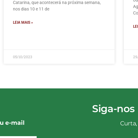
ou
Catarina, que acontecerá na próxima semana,
Ag
nos dias 10 e 11 de
Co
LEIA MAIS »
LE
05/10/2023
29
Siga-nos 
u e-mail
Curta,