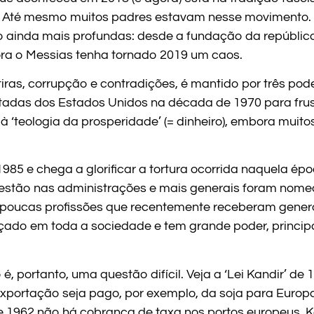
ha. Até mesmo muitos padres estavam nesse movimento
o ainda mais profundas: desde a fundação da república 
ora o Messias tenha tornado 2019 um caos.
ras, corrupção e contradições, é mantido por três poder
ortadas dos Estados Unidos na década de 1970 para frus
 à ‘teologia da prosperidade’ (= dinheiro), embora muit
 1985 e chega a glorificar a tortura ocorrida naquela é
s estão nas administrações e mais generais foram nome
s poucas profissões que recentemente receberam genero
çado em toda a sociedade e tem grande poder, principa
, portanto, uma questão difícil. Veja a ‘Lei Kandir’ de 
ortação seja pago, por exemplo, da soja para Europa e
de 1962 não há cobrança de taxa nos portos europeus. 