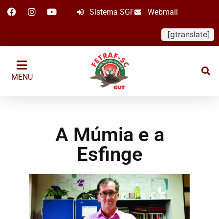
Sistema SGF
Webmail
[gtranslate]
MENU
A Múmia e a
Esfinge